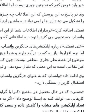
خیر باید عرض کنم که نه چنین چیزی نیست اما
اطلاع
وی در پاسخ به این پرسش که این اطلاعات چه چیزه
را تشکیل می دهند.این ها را می توانند به ماشین لرنینگ
نعمتی اضافه کرد:«خریداران اطلاعات شما از این اطلاعات مثلا 
واتساپ
جستجویی می کنید با توجه به اطلاعاتی که
و
«علی نعمتی» درباره اپلیکیشن‌های جایگزین
واتساپ
م
اما نرم افزارها نیاز به کسب درآمد دارند و شما هی
موضوع از نقطه نظر تجاری منطقی نیست، چون کمپانی ه
غیرانتفاعی است به این معنی که دنبال سوددهی و 
وی ادامه داد: «
واتساپ
که به عنوان جایگزین واتساپ
استقبال کاربران بستگی دارد.»
«نعمتی» که در حال تحصیل در مقطع دکترا با گرایش
کارهایی می توانند کنند به ایسنا توضیح داد: «اگر به 
تعداد اپلیکیشن های مشابه را کاهش داده و سعی کنی
اپلیکیشن ها ارسال نکنید.»