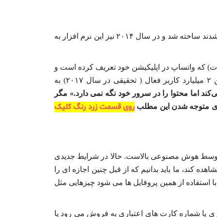
وی ادامه داد: «واتساپ سال۲۰۰۹ توسط دو کارمند سابق یاهو به نام‌های برایان آکتون و جان کوهن زمانی که از یاهو خارج شدند ساخته شد و در سال ۲۰۱۴ نیز این نرم افزار به
اعات) که واتساپ در اپلیکیشن خود تعریف کرده است و
همینطور به این دلیل که برای قرار دادن چیزی قریب به یک میلیارد پیام در طول روز (تحقیق در سال ۲۰۱۱) و با داشتن ۲ میلیارد کاربر فعال ( تحقیقی در سال ۲۰۱۷) به
‌کند اما محتوا را در سرور خود نگه نمی دارد.» مگر
روی قسمت زرد رنگ کلیک
 برای متوجه شدن این مطلب
ن توسط هوش مصنوعی بالاست. حالا در شرایط جدیدی
ه کند، ما باید بدانیم که از قبل چنین اجازه ای را
ا استفاده از همین پروفایل ها می شود چیزهایی مثل
ی یا شماره کارت های اعتباری به فروش می رود یا