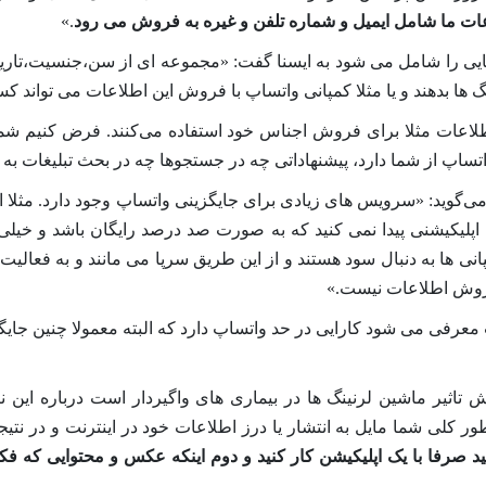
ات ما شامل ایمیل و شماره تلفن و غیره به فروش می رود
.»
ایی را شامل می شود به ایسنا گفت: «مجموعه ای از سن،جنسیت،تار
 ها بدهند و یا مثلا کمپانی
واتساپ
با فروش این اطلاعات می تواند کس
برای فروش اجناس خود استفاده می‌کنند. فرض کنیم شما یک خانم بین ۲۵تا ۳۰سال هستی
اتساپ
از شما دارد، پیشنهاداتی چه در جستجوها چه در بحث تبلیغات ب
ی‌گوید: «سرویس های زیادی برای جایگزینی واتساپ وجود دارد. مثلا ا
چ اپلیکیشنی پیدا نمی کنید که به صورت صد درصد رایگان باشد و خیل
ا به دنبال سود هستند و از این طریق سرپا می مانند و به فعالیت خ
فروش اطلاعات نیست.»
 معرفی می شود کارایی در حد واتساپ دارد که البته معمولا چنین جای
 تاثیر ماشین لرنینگ ها در بیماری های واگیردار است درباره این
طور کلی شما مایل به انتشار یا درز اطلاعات خود در اینترنت و در نتیج
د صرفا با یک اپلیکیشن کار کنید و دوم اینکه عکس و محتوایی که فکر