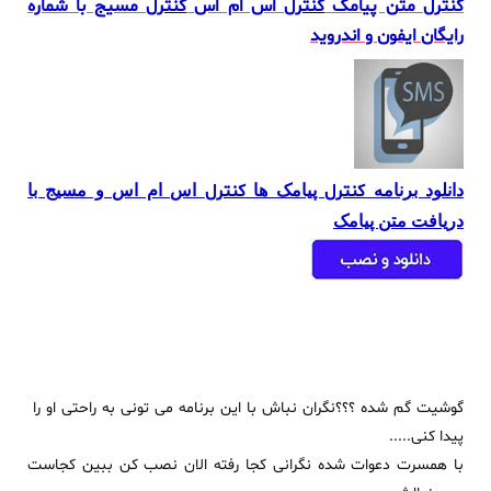
کنترل متن پیامک
کنترل
اس ام اس
کنترل
مسیج با شماره
رایگان ایفون و اندروید
کنترل
کنترل
دانلود برنامه
پیامک ها
اس ام اس و مسیج با
دریافت متن پیامک
گوشیت گم شده ؟؟؟نگران نباش با این برنامه می تونی به راحتی او را
پیدا کنی.....
با همسرت دعوات شده نگرانی کجا رفته الان نصب کن ببین کجاست