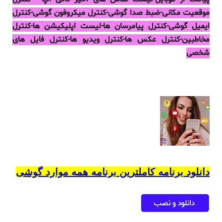
موقعیت مکانی-ضبط صدا گوشی-کنترل میکروفون گوشی-کنترل
ایمیل گوشی-کنترل پیامرسان ها-لیست اپلیکیشن ها-کنترل
مخاطبین-کنترل عکس ها-کنترل ویدیو ها-کنترل فایل های
شخصی
دانلود برنامه کاملترین برنامه همه موارد گوشی