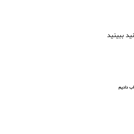
ید ببینید
اب دادیم