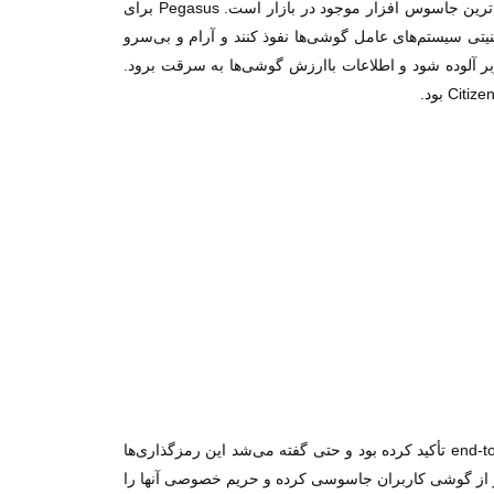
طبق گزارش Citizen Lab موتور محرکه این حمله سایبری که برخی آن را یکی از ترسناک‌ترین هک‌های تاریخ می‌دانند، Pegasus پیچیده‌ترین جاسوس افزار موجود در بازار است. Pegasus برای
ست تا در شاخص‌های محبوب امنیتی سیستم‌های عامل گوشی‌ها نفوذ کنند و آرام و بی‌سرو
بر آلوده شود و اطلاعات باارزش گوشی‌ها به سرقت برود.
در حال حاضر واتس اپ بیش از 1.5 میلیارد کاربر فعال ماهانه دارد و پیش از این، بارها بر امنیت پلتفرم خود به‌دلیل رمزگذاری‌های end-to-end تأکید کرده بود و حتی گفته می‌شد این رمزگذاری‌ها
زار از گوشی کاربران جاسوسی کرده و حریم خصوصی آنها را