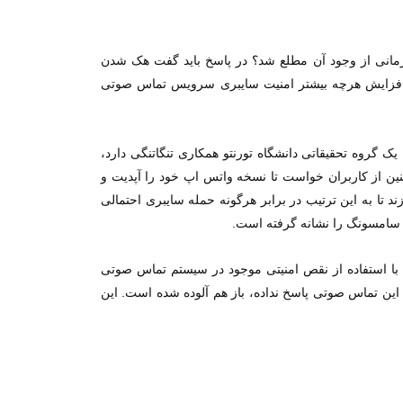
انی از وجود آن مطلع شد؟ در پاسخ باید گفت هک شدن
 افزایش هرچه بیشتر امنیت سایبری سرویس تماس صوتی
 این میان مشخص شد تعدادی از کاربران واتس اپ هک شده‌اند و حریم خصوصی آنها نقض شده است. واتس اپ که با Citizen Lab، یک گروه تحقیقاتی دانشگاه تورنتو همکاری تنگاتنگی دارد،
ن از کاربران خواست تا نسخه واتس اپ خود را آپدیت و
تا به این ترتیب در برابر هرگونه حمله سایبری احتمالی
 سامسونگ را نشانه گرفته است.
ما شیوه این حمله چگونه بوده است و چه افرادی هدف اصلی این حمله هکری بوده اند؟ تحقیقات Citizen Lab نشان داد پلتفرم NSO با استفاده از نقص امنیتی موجود در سیستم تماس صوتی
 که کاربر به این تماس صوتی پاسخ نداده، باز هم آلوده شده است. این