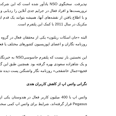
نپذیرفت. سخنگوی NSO یادآور شده اس
تروریست‌ها و افراد فعال در جرایم جدی آنلاین را ردیابی و
و با اطلاع یافتن از نقشه‌های آنها، همیشه بتوانند یک قدم 
مکزیک در سال 2011 با کمک این پلتفرم است.
روزنامه نگاران و اعضای اپوزیسیون کشورهای مختلف یا فعا
فجیع«جمال خاشقجی» روزنامه نگار واشنگتن پست دیده شده و «عمر
نگرانی واتس اپ از کاهش کاربران هندی
واتس اپ با 400 میلیون کاربر فعال در هند
Pegasus قرار گرفته‌اند، شرایط برای واتس اپ کمی سخت شده است؛ جاسوس افزاری که از طریق تماس صوتی واتس اپ روی گوشی کاربر می‌نشیند و می‌تواند کنترل آن را به دست بگیرد.