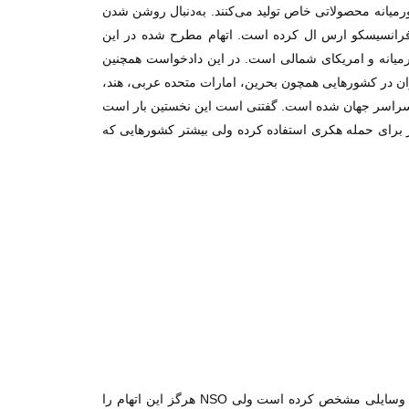
NS می‌داند که برای آژانس‌های امنیت غربی و خاورمیانه محصولاتی خاص تولید می‌کنند. به‌دنبال روشن شدن
ستی تنظیم کرده و به دادگاهی در سن فرانسیسکو ارس ال کرده است. اتهام مطرح شده در این
ان از 20 کشور جهان یعنی آسیا، آفریقا، اروپا، خاورمیانه و امریکای شمالی است. در این دادخواست همچنین
روزنامه نگاران در کشورهایی همچون بحرین، امارات متحده عربی، هند،
ر سراسر جهان شده است. گفتنی است این نخستین بار است
 برای حمله هکری استفاده کرده ولی بیشتر کشورهایی که
هرچند «مارک زاکربرگ» NSO را متهم به دسترسی غیرقانونی به سرورهای واتس اپ و سرویس‌های آن برای ارسال کدهای مخرب به‌ وسایلی مشخص کرده است ولی NSO هرگز این اتهام را