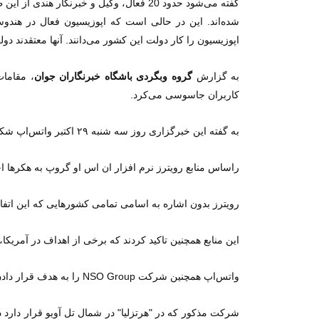
گفته می‌شود حدود 20 فعال، وکیل و خبرن
شده‌اند. این در حالی است که اپوزیسیون فعال در هندوس
اپوزیسیون را کار دولت این کشور می‌دانند. آنها معتقدند د
به گزارش
گروه وبگردی باشگاه خبرنگاران جوان
، مقامات
کاربران جاسوسی می‌کرد.
به گفته این خبرگزاری روز سه شنبه ۲۹ اکتبر واتس‌اپ شکایتی را علیه گروه اسرائیلی ان اس او که سازنده ابزارآلات هکری هست، تنظیم کرد.
راساس منابع رویترز نرم افزار ان اس او گروپ به هکرها اج
رویترز بدون اشاره به اسامی تمامی کشورهایی که این اتفاق
این منابع همچنین تاکید کردند که برخی از اهداف در آمریکا
واتس‌اپ همچنین شرکت NSO Group را به هدف قرار دادن ۱۰۰ مدافع حقوق بشر، خبرنگار و اعضای جامعه مدنی در جهان متهم کرده است.
شرکت مذکور که در "هرتزلیا" در شمال تل آویو قرار دارد