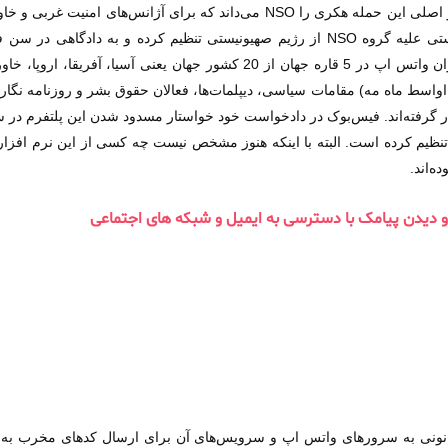
به خطر انداخته است. روزنامه «فایننشال تایمز» هم بازیگر اصلی این حمله هکری را O
موضوع، فیس‌بوک به‌عنوان شرکت مادر واتس‌اپ دادخواستی علیه گروه NSO از رژیم صهیونی
دادخواست، حمله هکری گروه NSO به 1400 نفر از کاربران واتس اپ در 5 قاره جه
 14روزه (از اواخر آوریل تا اواسط ماه مه) مقامات سیاسی، دیپلمات‌ها، فعالان حقوق بشر و 
 گرفته‌اند. فیس‌بوک در دادخواست خود خواستار مسدود شدن این پلتفرم د
نظیم کرده است. البته با اینکه هنوز مشخص نیست چه کسی از این نرم افزار
ه‌اند.
ل و دیدن پیامک با دسترسی به ایمیل و شبکه های اجتماعی