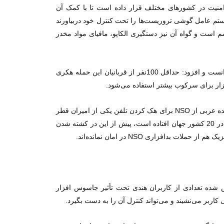
نس‌های امنیت در کشورهای مختلف قرار داده است تا با کمک آن
 سیستم عامل گوشی تروریست‌ها را تحت کنترل خود دربیاورند
ریسم است و گواه آن نیز دستگیری الکاپو، مافیای مواد مخدر
البته «جان اسکات ریلتون» یکی از محققان فعال در گروه Citizen Lab در پاسخ به سخنگوی NSO، این حمله هکری را بسیار خطرناک دانست و افزود: حداقل 100نفر از قربانیان این حمله هکری
بزار برای سرکوب بیشتر استفاده می‌شود.
این نخستین بار نیست که پلتفرم جاسوسیNSO به خبرنگاران حمله کرده است. پیش از این نیز طبق گزارش نیویورک تایمز، امارات متحده عربی از NSO برای هک کردن تلفن یکی از امیران قطر
و یک شاهزاده سعودی بهره گرفته بود. همچنین طبق این گزارش، ردپای جاسوس افزاری که اکنون به جان گوشی‌های کاربران واتس اپ در 20 کشور جهان افتاده است، پیش از این در کشته شدن
اری NSO در امان نمانده‌اند.
مشخص شده تعدادی از کاربران هندی تحت تأثیر جاسوس افزار