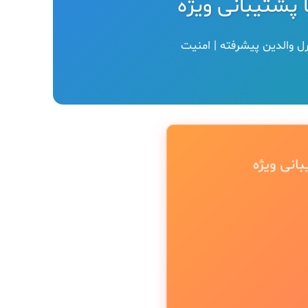
ا پشتیبانی ویژه
رل والدین پیشرفته | امنیت
انی ویژه