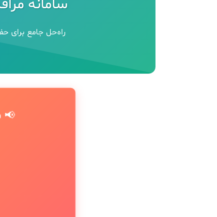
سامانه مراقب
راه‌حل جامع برای حف
📢 ف