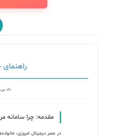
راهنمای ج
✍️ نوی
مقدمه: چرا سامانه مر
در عصر دیجیتال امروزی، خانواده