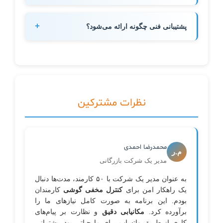
ایران سازگار می‌باشد.
بله، تمامی داده‌ها با استفاده از الگوریتم رمزنگاری
AES-256 انتقال و ذخیره می‌شوند. سرورهای برنامه
+
پشتیبانی فنی چگونه ارائه می‌شود؟
در مراکز داده امن قرار داشته و اطلاعات هیچ‌گاه با
شخص ثالثی به اشتراک گذاشته نمی‌شود.
پشتیبانی ۲۴ ساعته از طریق تلگرام، واتساپ و تلفن
توسط متخصصان فارسی‌زبان ارائه می‌شود. همچنین
ویدیوهای آموزشی کامل و راهنمای فارسی در اختیار
شما قرار می‌گیرد.
نظرات مشترکین
محمدرضا احمدی
م.ر
مدیر یک شرکت بازرگانی
به عنوان مدیر یک شرکت با ۵۰ کارمند، مدت‌ها دنبال
یک راهکار امن برای
کنترل مخفی گوشی
کارمندان
بودم. این برنامه به صورت کامل نیازهای ما را
برآورده کرد.
مکانیابی دقیق
و نظارت بر پیام‌های
کاری از طریق واتساپ برای ما حیاتی بود. پشتیبانی